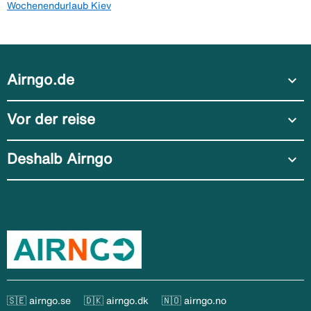
Wochenendurlaub Kiev
Airngo.de
expand_more
Vor der reise
expand_more
Deshalb Airngo
expand_more
🇸🇪 airngo.se
🇩🇰 airngo.dk
🇳🇴 airngo.no