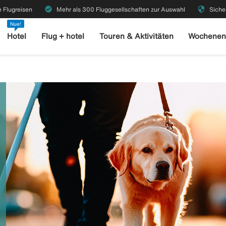
check_circle
security
 Flugreisen
Mehr als 300 Fluggesellschaften zur Auswahl
Siche
Nue!
Hotel
Flug + hotel
Touren & Aktivitäten
Wochenen