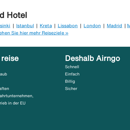
 Verbraucher schützt, wenn du eine Pauschalreise kaufst. E
nd Verwaltungsregelung). Das bedeutet, dass du dich siche
ters genießt und im Falle von Problemen während der Reise 
d Hotel
denen Reiseleistungen besteht, wie z. B. Transport und Un
sinki
|
Istanbul
|
Kreta
|
Lissabon
|
London
|
Madrid
|
M
ehen Sie hier mehr Reiseziele »
 reise
Deshalb Airngo
Schnell
laub
Einfach
Billig
aften
Sicher
tfahrtunternehmen,
rieb in der EU