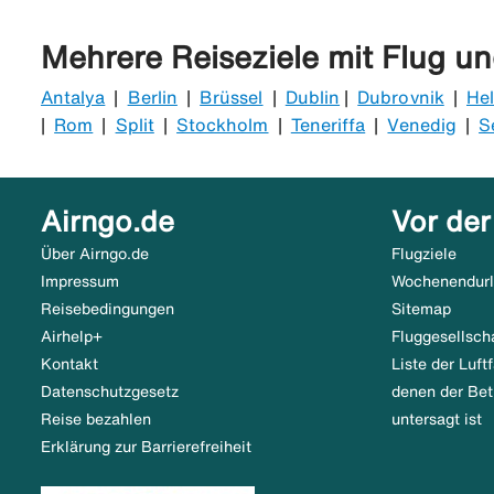
Das Pauschalreiserecht ist ein Gesetz, das dich als
(schwedisches Zentralamt für Rechts-, Vermögens- u
die Reise hast, Schutz bei Insolvenz des Veranstal
Mehrere Reiseziele mit Flug un
Reise bei uns zu buchen.
gilt, wenn eine Reise aus mindestens zwei verschie
Antalya
|
Berlin
|
Brüssel
|
Dublin
|
Dubrovnik
|
Hel
|
Rom
|
Split
|
Stockholm
|
Teneriffa
|
Venedig
|
S
Airngo.de
Vor der
Über Airngo.de
Flugziele
Impressum
Wochenendur
Reisebedingungen
Sitemap
Airhelp+
Fluggesellsch
Kontakt
Liste der Luf
Datenschutzgesetz
denen der Bet
Reise bezahlen
untersagt ist
Erklärung zur Barrierefreiheit