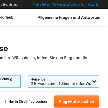
re Bezahlung
Meine Reise - Tickets ausdrucken/Fahrt bezahlen
durlaub
Allgemeine Fragen und Antworten
ise
 an Ihre Wünsche an, indem Sie den Flug und die
ffnet
ückflug
Reisende
as
2 Erwachsene, 1 Zimmer oder Wohnung
alender-
odalfenster
Flug+Hotel suchen
Nur in Direktflug suchen