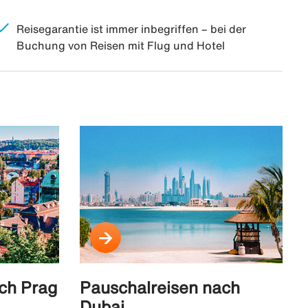
heck
Reisegarantie ist immer inbegriffen – bei der
Buchung von Reisen mit Flug und Hotel
ch Prag
Pauschalreisen nach
Dubai