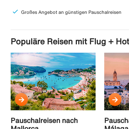
check
Großes Angebot an günstigen Pauschalreisen
Populäre Reisen mit Flug + Hot
Pauschalreisen nach
Pauscha
Mallorca
Málaga