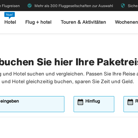
check_circle
security
 Flugreisen
Mehr als 300 Fluggesellschaften zur Auswahl
Siche
Nue!
Hotel
Flug + hotel
Touren & Aktivitäten
Wochenen
buchen Sie hier Ihre Paketre
ug und Hotel suchen und vergleichen. Passen Sie Ihre Reise
und Hotel gleichzeitig buchen, sparen Sie Zeit und Geld.
calendar_month
calendar_month
Öffnet
Ö
 eingeben
Hinflug
R
das
d
Kalender-
K
Modalfenster
M