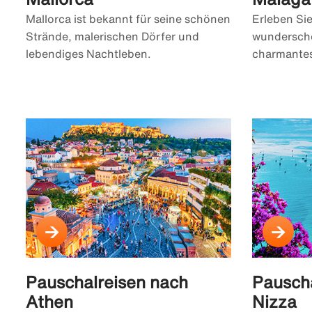
Mallorca ist bekannt für seine schönen
Erleben Sie
Strände, malerischen Dörfer und
wunderschö
lebendiges Nachtleben.
charmantes
Pauschalreisen nach
Pauscha
Athen
Nizza