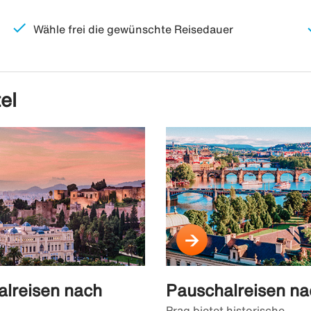
check
c
Wähle frei die gewünschte Reisedauer
el
lreisen nach
Pauschalreisen na
Prag bietet historische