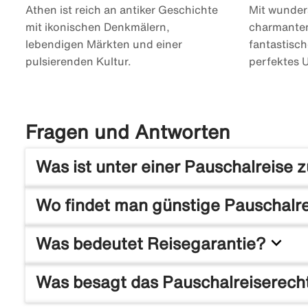
Athen ist reich an antiker Geschichte
Mit wunder
mit ikonischen Denkmälern,
charmanten
lebendigen Märkten und einer
fantastisch
pulsierenden Kultur.
perfektes U
Fragen und Antworten
Was ist unter einer Pauschalreise 
Eine Pauschalreise ist eine Reise, bei der mehrere
Wo findet man günstige Pauschalr
erleichtern es dir, da du nicht jede Komponente d
falls etwas schiefgeht, z. B. wenn die Reise stornier
Bei uns auf Ticket findest du ein großes Angebot a
keyboard_arrow_down
Was bedeutet Reisegarantie?
Angebots kannst du ganz einfach alle Pauschalreise
Die Reisegarantie ist ein finanzieller Schutz für dic
Was besagt das Pauschalreiserech
Rückerstattung und Rückführung, wenn der Reisevera
Pauschalreisen eine Garantie für ihr Unternehmen a