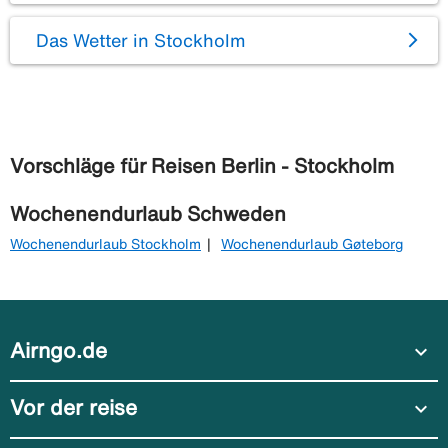
Das Wetter in Stockholm
Vorschläge für Reisen Berlin - Stockholm
Wochenendurlaub Schweden
Wochenendurlaub Stockholm
Wochenendurlaub Gøteborg
Airngo.de
expand_more
Vor der reise
expand_more