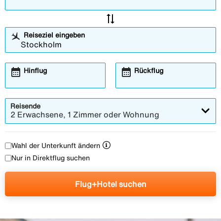
sync_alt
Reiseziel eingeben
calendar_month
calendar_month
Hinflug
Rückflug
Reisende
2 Erwachsene, 1 Zimmer oder Wohnung
Wahl der Unterkunft ändern
Nur in Direktflug suchen
Flug+Hotel suchen