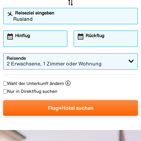
sync_alt
Reiseziel eingeben
calendar_month
calendar_month
Hinflug
Rückflug
Reisende
2 Erwachsene, 1 Zimmer oder Wohnung
Wahl der Unterkunft ändern
Nur in Direktflug suchen
Flug+Hotel suchen