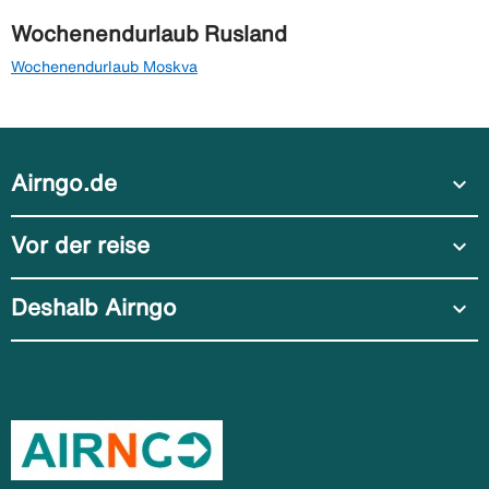
Wochenendurlaub Rusland
Wochenendurlaub Moskva
Airngo.de
expand_more
Vor der reise
expand_more
Deshalb Airngo
expand_more