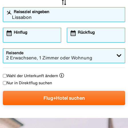
sync_alt
Reiseziel eingeben
calendar_month
calendar_month
Hinflug
Rückflug
Reisende
2 Erwachsene, 1 Zimmer oder Wohnung
Wahl der Unterkunft ändern
Nur in Direktflug suchen
Flug+Hotel suchen