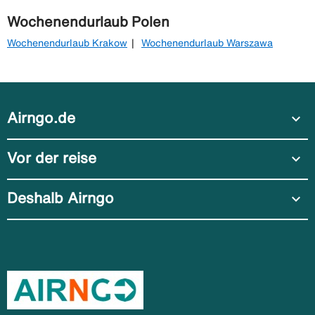
Wochenendurlaub Polen
Wochenendurlaub Krakow
Wochenendurlaub Warszawa
Airngo.de
expand_more
Vor der reise
expand_more
Deshalb Airngo
expand_more