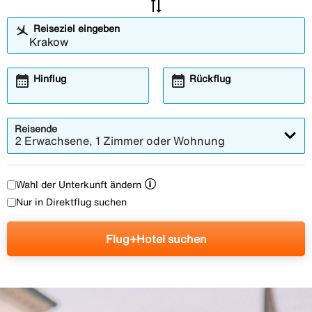
sync_alt
Reiseziel eingeben
calendar_month
calendar_month
Hinflug
Rückflug
Reisende
2 Erwachsene, 1 Zimmer oder Wohnung
Wahl der Unterkunft ändern
Nur in Direktflug suchen
Flug+Hotel suchen