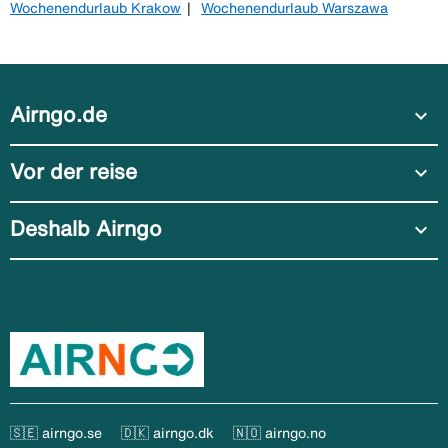
Wochenendurlaub Krakow
Wochenendurlaub Warszawa
Airngo.de
expand_more
Vor der reise
expand_more
Deshalb Airngo
expand_more
🇸🇪 airngo.se
🇩🇰 airngo.dk
🇳🇴 airngo.no