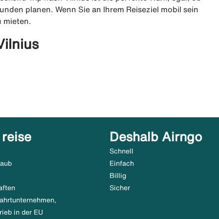
eunden planen. Wenn Sie an Ihrem Reiseziel mobil sein
u mieten.
Vilnius
 reise
Deshalb Airngo
Schnell
laub
Einfach
Billig
aften
Sicher
tfahrtunternehmen,
rieb in der EU