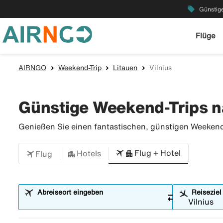
local_offer
Günstige
Flüge
AIRNGO
Weekend-Trip
Litauen
Vilnius
Günstige Weekend-Trips n
Genießen Sie einen fantastischen, günstigen Weekend-
Flug + Hotel
Hotels
Flug
Abreiseort eingeben
Reiseziel
sync_alt