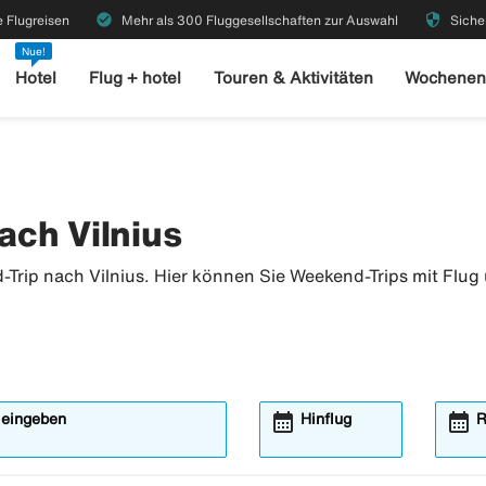
check_circle
security
 Flugreisen
Mehr als 300 Fluggesellschaften zur Auswahl
Siche
Nue!
Hotel
Flug + hotel
Touren & Aktivitäten
Wochenen
ach Vilnius
Trip nach Vilnius. Hier können Sie Weekend-Trips mit Flug 
calendar_month
calendar_month
 eingeben
Hinflug
R