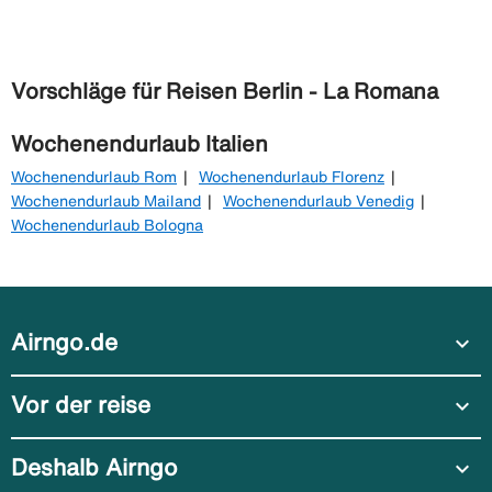
Vorschläge für Reisen Berlin - La Romana
Wochenendurlaub Italien
Wochenendurlaub Rom
Wochenendurlaub Florenz
Wochenendurlaub Mailand
Wochenendurlaub Venedig
Wochenendurlaub Bologna
Airngo.de
expand_more
Vor der reise
expand_more
Deshalb Airngo
expand_more