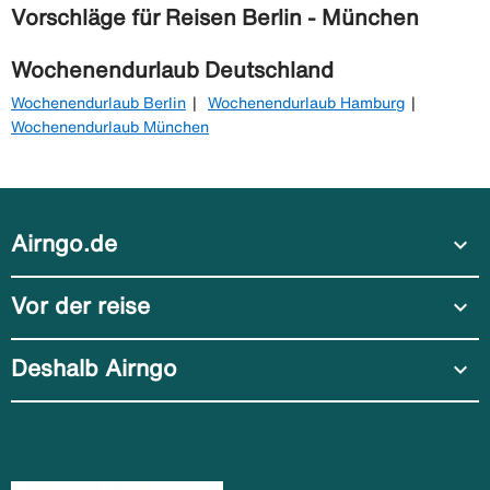
Vorschläge für Reisen Berlin - München
Wochenendurlaub Deutschland
Wochenendurlaub Berlin
Wochenendurlaub Hamburg
Wochenendurlaub München
Airngo.de
expand_more
Vor der reise
expand_more
Deshalb Airngo
expand_more