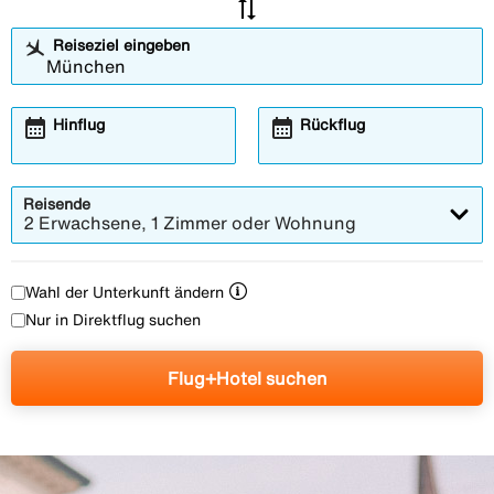
sync_alt
Reiseziel eingeben
calendar_month
calendar_month
Hinflug
Rückflug
Reisende
2 Erwachsene, 1 Zimmer oder Wohnung
Wahl der Unterkunft ändern
Nur in Direktflug suchen
Flug+Hotel suchen