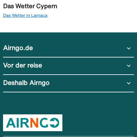
Das Wetter Cypern
Das Wetter in Larnaca
Airngo.de
expand_more
Vor der reise
expand_more
Deshalb Airngo
expand_more