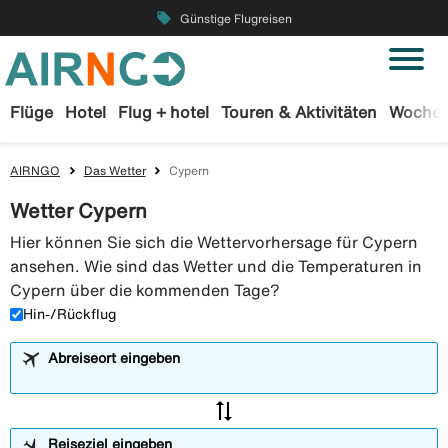
local_offer
Günstige Flugreisen
Flüge
Hotel
Flug + hotel
Touren & Aktivitäten
Wochen
AIRNGO
Das Wetter
Cypern
Wetter Cypern
Hier können Sie sich die Wettervorhersage für Cypern
ansehen. Wie sind das Wetter und die Temperaturen in
Cypern über die kommenden Tage?
Hin-/Rückflug
Abreiseort eingeben
sync_alt
Reiseziel eingeben