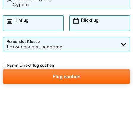
calendar_month
calendar_month
Hinflug
Rückflug
Reisende, Klasse
1 Erwachsener, economy
Nur in Direktflug suchen
Flug suchen