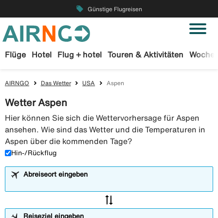
local_offer
Günstige Flugreisen
Flüge
Hotel
Flug + hotel
Touren & Aktivitäten
Wochen
AIRNGO
Das Wetter
USA
Aspen
Wetter Aspen
Hier können Sie sich die Wettervorhersage für Aspen
ansehen. Wie sind das Wetter und die Temperaturen in
Aspen über die kommenden Tage?
Hin-/Rückflug
Abreiseort eingeben
sync_alt
Reiseziel eingeben