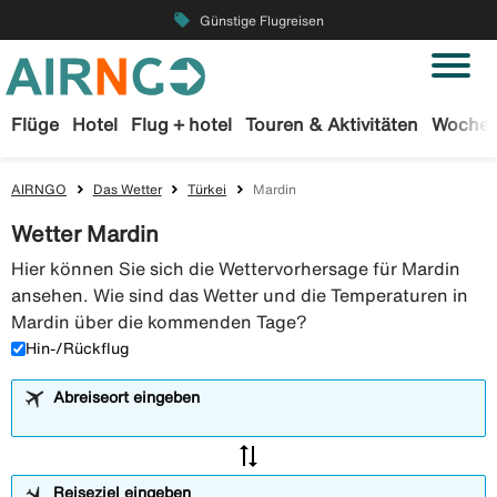
local_offer
Günstige Flugreisen
Flüge
Hotel
Flug + hotel
Touren & Aktivitäten
Wochen
AIRNGO
Das Wetter
Türkei
Mardin
Wetter Mardin
Hier können Sie sich die Wettervorhersage für Mardin
ansehen. Wie sind das Wetter und die Temperaturen in
Mardin über die kommenden Tage?
Hin-/Rückflug
Abreiseort eingeben
sync_alt
Reiseziel eingeben