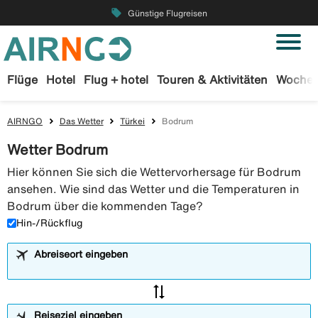
local_offer
Günstige Flugreisen
Flüge
Hotel
Flug + hotel
Touren & Aktivitäten
Wochen
AIRNGO
Das Wetter
Türkei
Bodrum
Wetter Bodrum
Hier können Sie sich die Wettervorhersage für Bodrum
ansehen. Wie sind das Wetter und die Temperaturen in
Bodrum über die kommenden Tage?
Hin-/Rückflug
Abreiseort eingeben
sync_alt
Reiseziel eingeben