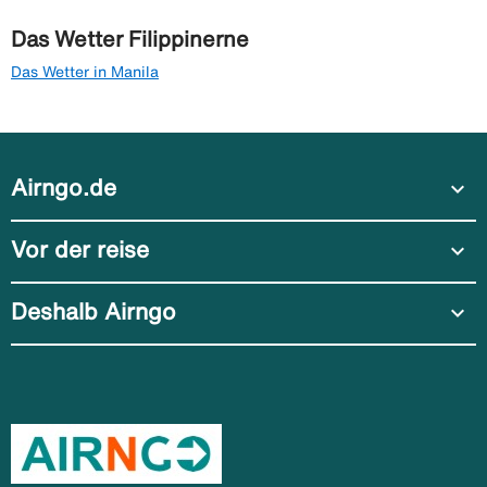
Das Wetter Filippinerne
Das Wetter in Manila
Airngo.de
expand_more
Vor der reise
expand_more
Deshalb Airngo
expand_more