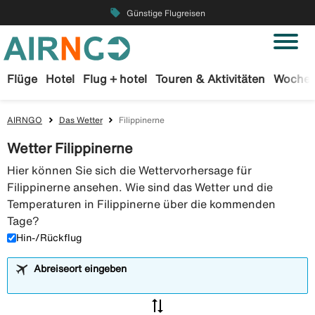
local_offer
Günstige Flugreisen
Flüge
Hotel
Flug + hotel
Touren & Aktivitäten
Wochen
AIRNGO
Das Wetter
Filippinerne
Wetter Filippinerne
Hier können Sie sich die Wettervorhersage für
Filippinerne ansehen. Wie sind das Wetter und die
Temperaturen in Filippinerne über die kommenden
Tage?
Hin-/Rückflug
Abreiseort eingeben
sync_alt