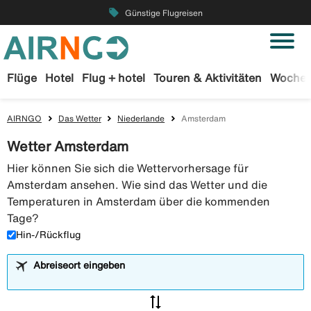
local_offer
Günstige Flugreisen
Flüge
Hotel
Flug + hotel
Touren & Aktivitäten
Wochen
AIRNGO
Das Wetter
Niederlande
Amsterdam
Wetter Amsterdam
Hier können Sie sich die Wettervorhersage für
Amsterdam ansehen. Wie sind das Wetter und die
Temperaturen in Amsterdam über die kommenden
Tage?
Hin-/Rückflug
Abreiseort eingeben
sync_alt