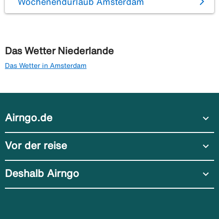
Wochenendurlaub Amsterdam
Das Wetter Niederlande
Das Wetter in Amsterdam
Airngo.de
expand_more
Vor der reise
expand_more
Deshalb Airngo
expand_more