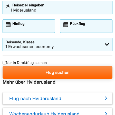
Reiseziel eingeben
calendar_month
calendar_month
Hinflug
Rückflug
Reisende, Klasse
1 Erwachsener, economy
Nur in Direktflug suchen
Flug suchen
Mehr über Hviderusland
Flug nach Hviderusland
Wochenendurlaub Hviderusland