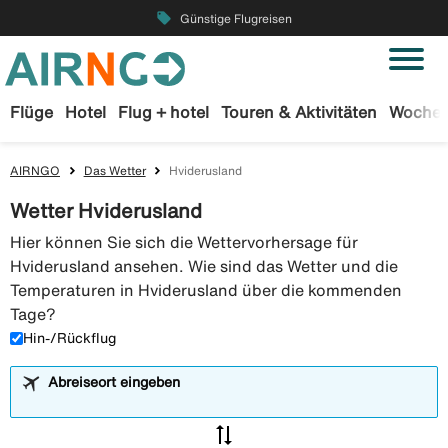
local_offer
Günstige Flugreisen
Flüge
Hotel
Flug + hotel
Touren & Aktivitäten
Wochen
AIRNGO
Das Wetter
Hviderusland
Wetter Hviderusland
Hier können Sie sich die Wettervorhersage für
Hviderusland ansehen. Wie sind das Wetter und die
Temperaturen in Hviderusland über die kommenden
Tage?
Hin-/Rückflug
Abreiseort eingeben
sync_alt