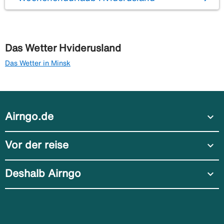
Das Wetter Hviderusland
Das Wetter in Minsk
Airngo.de
expand_more
Vor der reise
expand_more
Deshalb Airngo
expand_more