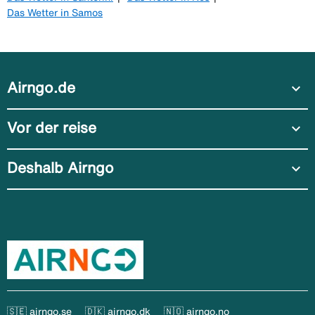
Das Wetter in Samos
Airngo.de
expand_more
Vor der reise
expand_more
Deshalb Airngo
expand_more
🇸🇪 airngo.se
🇩🇰 airngo.dk
🇳🇴 airngo.no