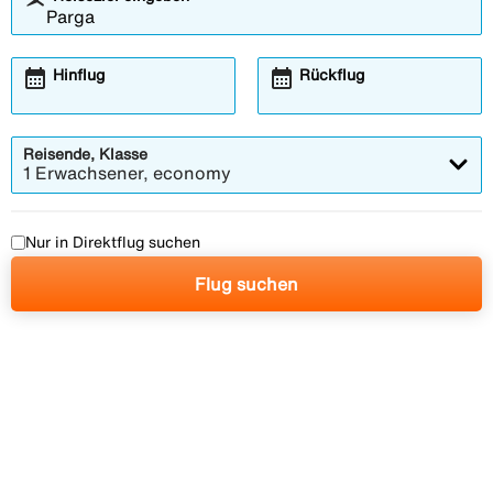
calendar_month
calendar_month
Hinflug
Rückflug
Reisende, Klasse
1 Erwachsener, economy
Nur in Direktflug suchen
Flug suchen