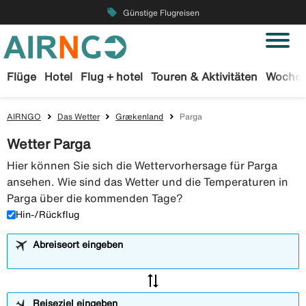
local_offer
Günstige Flugreisen
Flüge
Hotel
Flug + hotel
Touren & Aktivitäten
Wochen
AIRNGO
Das Wetter
Grækenland
Parga
Wetter Parga
Hier können Sie sich die Wettervorhersage für Parga
ansehen. Wie sind das Wetter und die Temperaturen in
Parga über die kommenden Tage?
Hin-/Rückflug
Abreiseort eingeben
sync_alt
Reiseziel eingeben