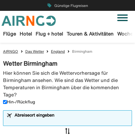
local_offer
Günstige Flugreisen
Flüge
Hotel
Flug + hotel
Touren & Aktivitäten
Wochen
AIRNGO
Das Wetter
England
Birmingham
Wetter Birmingham
Hier können Sie sich die Wettervorhersage für
Birmingham ansehen. Wie sind das Wetter und die
Temperaturen in Birmingham über die kommenden
Tage?
Hin-/Rückflug
Abreiseort eingeben
sync_alt