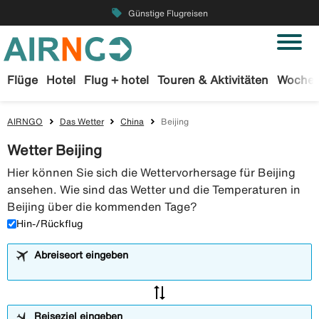
local_offer
Günstige Flugreisen
Flüge
Hotel
Flug + hotel
Touren & Aktivitäten
Wochen
AIRNGO
Das Wetter
China
Beijing
Wetter Beijing
Hier können Sie sich die Wettervorhersage für Beijing
ansehen. Wie sind das Wetter und die Temperaturen in
Beijing über die kommenden Tage?
Hin-/Rückflug
Abreiseort eingeben
sync_alt
Reiseziel eingeben