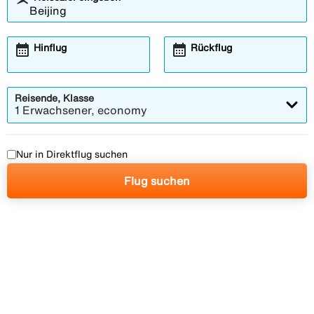
calendar_month
calendar_month
Hinflug
Rückflug
Reisende, Klasse
1 Erwachsener, economy
Nur in Direktflug suchen
Flug suchen