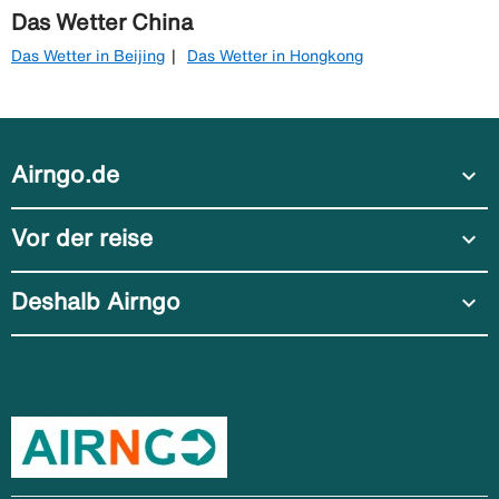
Das Wetter China
Das Wetter in Beijing
Das Wetter in Hongkong
Airngo.de
expand_more
Vor der reise
expand_more
Deshalb Airngo
expand_more