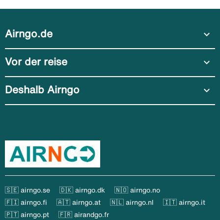
Airngo.de
expand_more
Vor der reise
expand_more
Deshalb Airngo
expand_more
🇸🇪 airngo.se
🇩🇰 airngo.dk
🇳🇴 airngo.no
🇫🇮 airngo.fi
🇦🇹 airngo.at
🇳🇱 airngo.nl
🇮🇹 airngo.it
🇵🇹 airngo.pt
🇫🇷 airandgo.fr