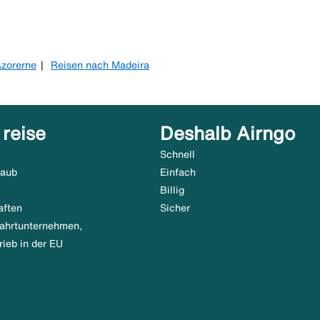
Azorerne
Reisen nach Madeira
 reise
Deshalb Airngo
Schnell
laub
Einfach
Billig
aften
Sicher
tfahrtunternehmen,
rieb in der EU