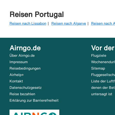
Reisen Portugal
Reisen nach Lissabon
Reisen nach Algarve
Reisen nach 
Airngo.de
Vor der
Über Airngo.de
Flugziele
Impressum
Wochenendur
Reisebedingungen
Sitemap
Airhelp+
Fluggesellsch
Kontakt
Liste der Luf
Datenschutzgesetz
denen der Bet
Reise bezahlen
untersagt ist
Erklärung zur Barrierefreiheit