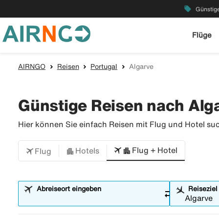
local_offer
Günstige
Flüge
AIRNGO
Reisen
Portugal
Algarve
Günstige Reisen nach Alg
Hier können Sie einfach Reisen mit Flug und Hotel su
Flug + Hotel
Hotels
Flug
Abreiseort eingeben
Reiseziel
sync_alt