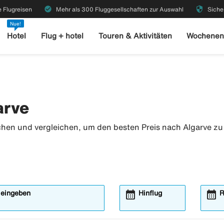
check_circle
security
 Flugreisen
Mehr als 300 Fluggesellschaften zur Auswahl
Siche
Nue!
Hotel
Flug + hotel
Touren & Aktivitäten
Wochenen
arve
chen und vergleichen, um den besten Preis nach Algarve zu
calendar_month
calendar_month
 eingeben
Hinflug
R