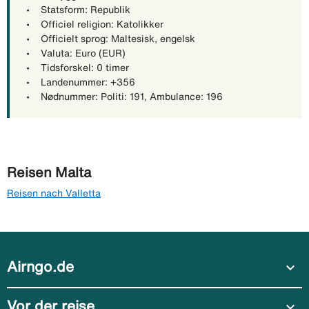
• Statsform: Republik
• Officiel religion: Katolikker
• Officielt sprog: Maltesisk, engelsk
• Valuta: Euro (EUR)
• Tidsforskel: 0 timer
• Landenummer: +356
• Nødnummer: Politi: 191, Ambulance: 196
Reisen Malta
Reisen nach Valletta
Airngo.de
expand_more
Vor der reise
expand_more