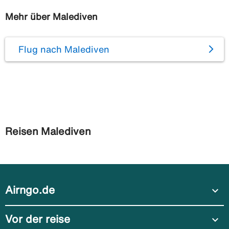
Mehr über Malediven
Flug nach Malediven
Reisen Malediven
Airngo.de
expand_more
Vor der reise
expand_more