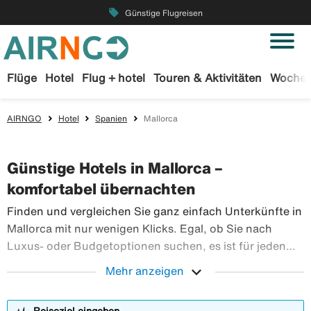
local_offer
Günstige Flugreisen
Flüge
Hotel
Flug + hotel
Touren & Aktivitäten
Wochen
AIRNGO
Hotel
Spanien
Mallorca
Günstige Hotels in Mallorca –
komfortabel übernachten
Finden und vergleichen Sie ganz einfach Unterkünfte in
Mallorca mit nur wenigen Klicks. Egal, ob Sie nach
Luxus- oder Budgetoptionen suchen, es ist für jeden
etwas dabei. Suchen Sie unten nach Hotels und passen
expand_more
Mehr anzeigen
Sie die Ergebnisse mit unseren Filtern an, um das Hotel
Finden und vergl
zu finden, das am besten zu Ihnen passt.
Reiseziel eingeben