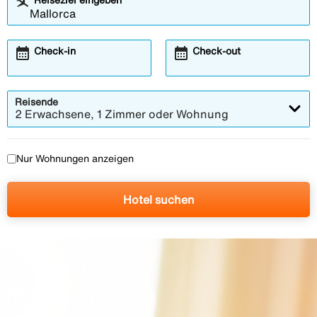
calendar_month
calendar_month
Check-in
Check-out
Reisende
2 Erwachsene, 1 Zimmer oder Wohnung
Nur Wohnungen anzeigen
Hotel suchen