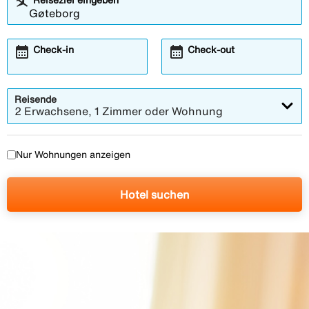
calendar_month
calendar_month
Check-in
Check-out
Reisende
2 Erwachsene, 1 Zimmer oder Wohnung
Nur Wohnungen anzeigen
Hotel suchen