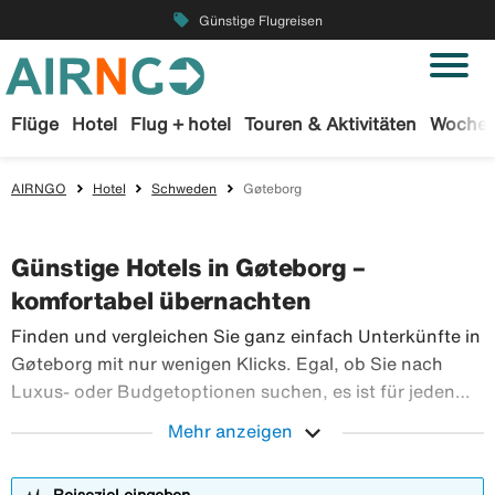
local_offer
Günstige Flugreisen
Flüge
Hotel
Flug + hotel
Touren & Aktivitäten
Wochen
AIRNGO
Hotel
Schweden
Gøteborg
Günstige Hotels in Gøteborg –
komfortabel übernachten
Finden und vergleichen Sie ganz einfach Unterkünfte in
Gøteborg mit nur wenigen Klicks. Egal, ob Sie nach
Luxus- oder Budgetoptionen suchen, es ist für jeden
etwas dabei. Suchen Sie unten nach Hotels und passen
expand_more
Mehr anzeigen
Sie die Ergebnisse mit unseren Filtern an, um das Hotel
Finden und vergl
zu finden, das am besten zu Ihnen passt.
Reiseziel eingeben