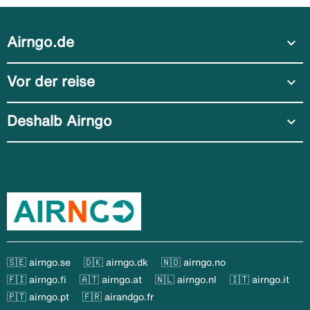
Airngo.de
expand_more
Vor der reise
expand_more
Deshalb Airngo
expand_more
🇸🇪 airngo.se
🇩🇰 airngo.dk
🇳🇴 airngo.no
🇫🇮 airngo.fi
🇦🇹 airngo.at
🇳🇱 airngo.nl
🇮🇹 airngo.it
🇵🇹 airngo.pt
🇫🇷 airandgo.fr