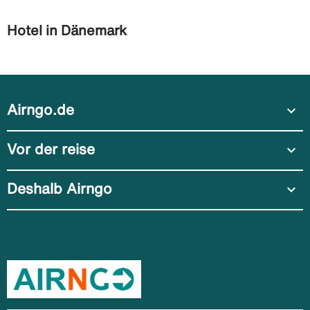
Hotel in Dänemark
Airngo.de
expand_more
Vor der reise
expand_more
Deshalb Airngo
expand_more