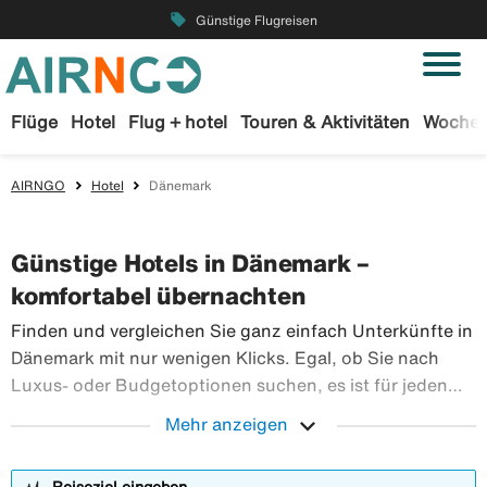
local_offer
Günstige Flugreisen
Flüge
Hotel
Flug + hotel
Touren & Aktivitäten
Wochen
AIRNGO
Hotel
Dänemark
Günstige Hotels in Dänemark –
komfortabel übernachten
Finden und vergleichen Sie ganz einfach Unterkünfte in
Dänemark mit nur wenigen Klicks. Egal, ob Sie nach
Luxus- oder Budgetoptionen suchen, es ist für jeden
etwas dabei. Suchen Sie unten nach Hotels und passen
expand_more
Mehr anzeigen
Sie die Ergebnisse mit unseren Filtern an, um das Hotel
Finden und vergl
zu finden, das am besten zu Ihnen passt.
Reiseziel eingeben