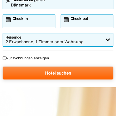
calendar_month
calendar_month
Check-in
Check-out
Reisende
2 Erwachsene, 1 Zimmer oder Wohnung
Nur Wohnungen anzeigen
Hotel suchen