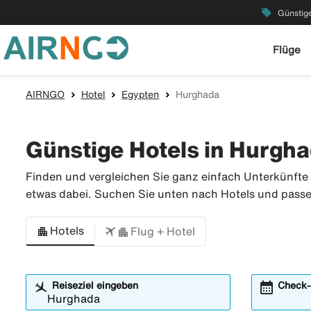
local_offer
Günstige
Flüge
AIRNGO
Hotel
Egypten
Hurghada
Günstige Hotels in Hurgh
Finden und vergleichen Sie ganz einfach Unterkünfte 
etwas dabei. Suchen Sie unten nach Hotels und passen
Hotels
Flug + Hotel
calendar_month
Reiseziel eingeben
Check-