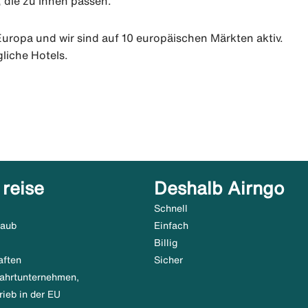
 die zu Ihnen passen.
 Europa und wir sind auf 10 europäischen Märkten aktiv.
liche Hotels.
 reise
Deshalb Airngo
Schnell
laub
Einfach
Billig
aften
Sicher
tfahrtunternehmen,
rieb in der EU