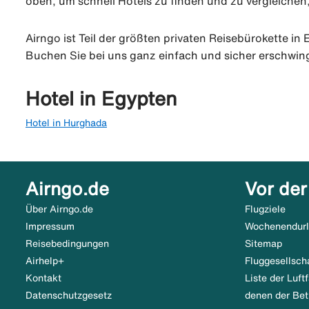
oben, um schnell Hotels zu finden und zu vergleichen,
Airngo ist Teil der größten privaten Reisebürokette in
Buchen Sie bei uns ganz einfach und sicher erschwing
Hotel in Egypten
Hotel in Hurghada
Airngo.de
Vor der
Über Airngo.de
Flugziele
Impressum
Wochenendur
Reisebedingungen
Sitemap
Airhelp+
Fluggesellsch
Kontakt
Liste der Luf
Datenschutzgesetz
denen der Bet