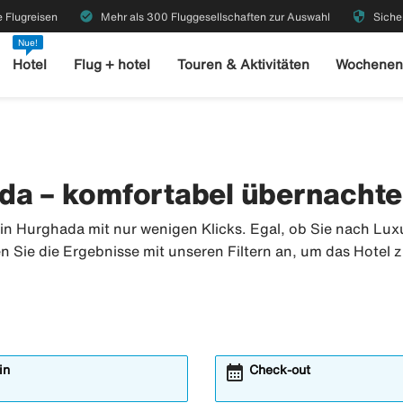
check_circle
security
 Flugreisen
Mehr als 300 Fluggesellschaften zur Auswahl
Siche
Nue!
Hotel
Flug + hotel
Touren & Aktivitäten
Wochenen
ada – komfortabel übernacht
in Hurghada mit nur wenigen Klicks. Egal, ob Sie nach Lux
 Sie die Ergebnisse mit unseren Filtern an, um das Hotel z
calendar_month
in
Check-out