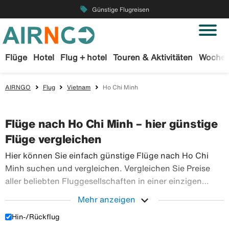
local_offer
Günstige Flugreisen
Flüge
Hotel
Flug + hotel
Touren & Aktivitäten
Wochen
AIRNGO
Flug
Vietnam
Ho Chi Minh
Flüge nach Ho Chi Minh – hier günstige
Flüge vergleichen
Hier können Sie einfach günstige Flüge nach Ho Chi
Minh suchen und vergleichen. Vergleichen Sie Preise
aller beliebten Fluggesellschaften in einer einzigen
Suche. Buchen Sie Ihre Flugtickets sicher bei Airngo –
expand_more
Mehr anzeigen
wir haben ein riesiges Angebot an Flugreisen in die
Hin-/Rückflug
Hier können Sie einfach günstige Flüge nach H
ganze Welt.