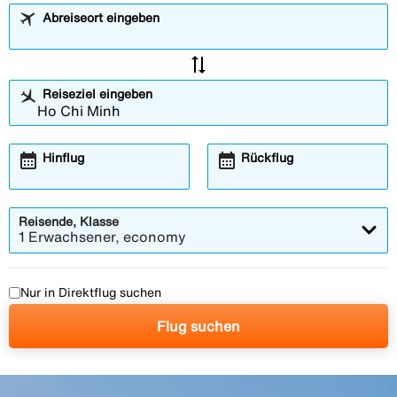
Abreiseort eingeben
sync_alt
Reiseziel eingeben
calendar_month
calendar_month
Hinflug
Rückflug
Reisende, Klasse
1 Erwachsener, economy
Nur in Direktflug suchen
Flug suchen