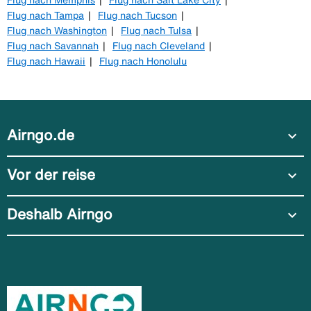
Flug nach Tampa
Flug nach Tucson
Flug nach Washington
Flug nach Tulsa
Flug nach Savannah
Flug nach Cleveland
Flug nach Hawaii
Flug nach Honolulu
Airngo.de
expand_more
Vor der reise
expand_more
Deshalb Airngo
expand_more