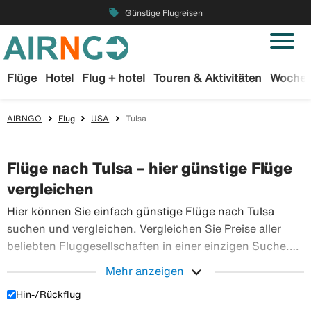
local_offer
Günstige Flugreisen
Flüge
Hotel
Flug + hotel
Touren & Aktivitäten
Wochen
AIRNGO
Flug
USA
Tulsa
Flüge nach Tulsa – hier günstige Flüge
vergleichen
Hier können Sie einfach günstige Flüge nach Tulsa
suchen und vergleichen. Vergleichen Sie Preise aller
beliebten Fluggesellschaften in einer einzigen Suche.
Buchen Sie Ihre Flugtickets sicher bei Airngo – wir
expand_more
Mehr anzeigen
haben ein riesiges Angebot an Flugreisen in die ganze
Hin-/Rückflug
Hier können Sie einfach günstige Flüge nach Tulsa su
Welt.