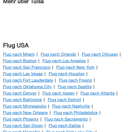
Mehr über Tulsa
Flug USA
Flug nach Miami
Flug nach Orlando
Flug nach Chicago
Flug nach Boston
Flug nach Los Angeles
Flug nach San Francisco
Flug nach New York
Flug nach Las Vegas
Flug nach Houston
Flug nach Fort Lauderdale
Flug nach Fresno
Flug nach Oklahoma City
Flug nach Seattle
Flug nach Denver
Flug nach Aspen
Flug nach Atlanta
Flug nach Baltimore
Flug nach Detroit
Flug nach Minneapolis
Flug nach Nashville
Flug nach New Orleans
Flug nach Philadelphia
Flug nach Phoenix
Flug nach Sacramento
Flug nach San Diego
Flug nach Dallas
Flug nach Memphis
Flug nach Salt Lake City