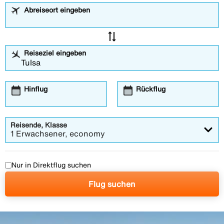
Abreiseort eingeben
sync_alt
Reiseziel eingeben
calendar_month
calendar_month
Hinflug
Rückflug
Reisende, Klasse
1 Erwachsener, economy
Nur in Direktflug suchen
Flug suchen