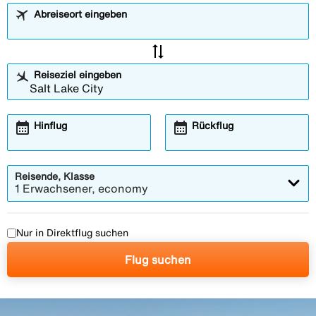
Abreiseort eingeben
sync_alt
Reiseziel eingeben
calendar_month
calendar_month
Hinflug
Rückflug
Reisende, Klasse
1 Erwachsener, economy
Nur in Direktflug suchen
Flug suchen