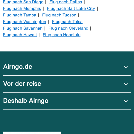
Flug nach San Diego
Flug nach Dallas
Flug nach Memphis
Flug nach Salt Lake City
Flug nach Tampa
Flug nach Tucson
Flug nach Washington
Flug nach Tulsa
Flug nach Savannah
Flug nach Cleveland
Flug nach Hawaii
Flug nach Honolulu
Airngo.de
expand_more
Vor der reise
expand_more
Deshalb Airngo
expand_more