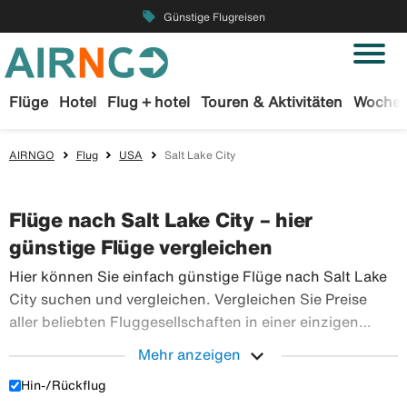
local_offer
Günstige Flugreisen
Flüge
Hotel
Flug + hotel
Touren & Aktivitäten
Wochen
AIRNGO
Flug
USA
Salt Lake City
Flüge nach Salt Lake City – hier
günstige Flüge vergleichen
Hier können Sie einfach günstige Flüge nach Salt Lake
City suchen und vergleichen. Vergleichen Sie Preise
aller beliebten Fluggesellschaften in einer einzigen
Suche. Buchen Sie Ihre Flugtickets sicher bei Airngo –
expand_more
Mehr anzeigen
wir haben ein riesiges Angebot an Flugreisen in die
Hin-/Rückflug
Hier können Sie einfach günstige Flüge nach Sa
ganze Welt.