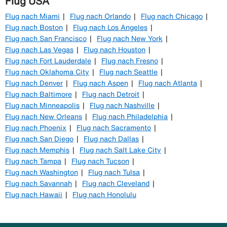
Flug USA
Flug nach Miami
Flug nach Orlando
Flug nach Chicago
Flug nach Boston
Flug nach Los Angeles
Flug nach San Francisco
Flug nach New York
Flug nach Las Vegas
Flug nach Houston
Flug nach Fort Lauderdale
Flug nach Fresno
Flug nach Oklahoma City
Flug nach Seattle
Flug nach Denver
Flug nach Aspen
Flug nach Atlanta
Flug nach Baltimore
Flug nach Detroit
Flug nach Minneapolis
Flug nach Nashville
Flug nach New Orleans
Flug nach Philadelphia
Flug nach Phoenix
Flug nach Sacramento
Flug nach San Diego
Flug nach Dallas
Flug nach Memphis
Flug nach Salt Lake City
Flug nach Tampa
Flug nach Tucson
Flug nach Washington
Flug nach Tulsa
Flug nach Savannah
Flug nach Cleveland
Flug nach Hawaii
Flug nach Honolulu