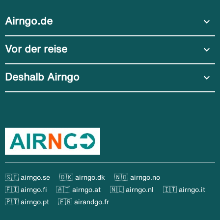
Airngo.de
expand_more
Vor der reise
expand_more
Deshalb Airngo
expand_more
🇸🇪 airngo.se
🇩🇰 airngo.dk
🇳🇴 airngo.no
🇫🇮 airngo.fi
🇦🇹 airngo.at
🇳🇱 airngo.nl
🇮🇹 airngo.it
🇵🇹 airngo.pt
🇫🇷 airandgo.fr