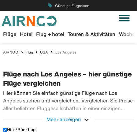
local_offer
Günstige Flugreisen
Flüge
Hotel
Flug + hotel
Touren & Aktivitäten
Wochen
AIRNGO
Flug
USA
Los Angeles
Flüge nach Los Angeles – hier günstige
Flüge vergleichen
Hier können Sie einfach günstige Flüge nach Los
Angeles suchen und vergleichen. Vergleichen Sie Preise
aller beliebten Fluggesellschaften in einer einzigen
Suche. Buchen Sie Ihre Flugtickets sicher bei Airngo –
expand_more
Mehr anzeigen
wir haben ein riesiges Angebot an Flugreisen in die
Hin-/Rückflug
Hier können Sie einfach günstige Flüge nach L
ganze Welt.