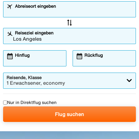
Abreiseort eingeben
sync_alt
Reiseziel eingeben
calendar_month
calendar_month
Hinflug
Rückflug
Reisende, Klasse
1 Erwachsener, economy
Nur in Direktflug suchen
Flug suchen