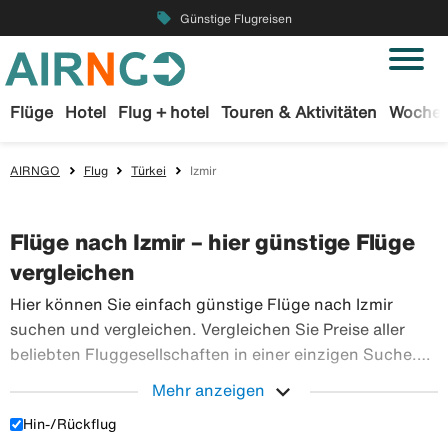
local_offer
Günstige Flugreisen
Flüge
Hotel
Flug + hotel
Touren & Aktivitäten
Wochen
AIRNGO
Flug
Türkei
Izmir
Flüge nach Izmir – hier günstige Flüge
vergleichen
Hier können Sie einfach günstige Flüge nach Izmir
suchen und vergleichen. Vergleichen Sie Preise aller
beliebten Fluggesellschaften in einer einzigen Suche.
Buchen Sie Ihre Flugtickets sicher bei Airngo – wir
expand_more
Mehr anzeigen
haben ein riesiges Angebot an Flugreisen in die ganze
Hin-/Rückflug
Hier können Sie einfach günstige Flüge nach Izmir su
Welt.