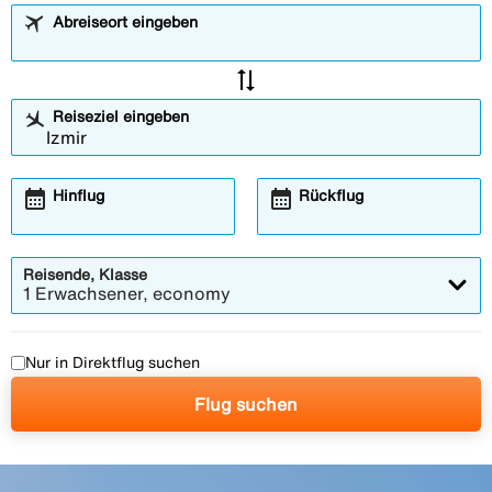
Abreiseort eingeben
sync_alt
Reiseziel eingeben
calendar_month
calendar_month
Hinflug
Rückflug
Reisende, Klasse
1 Erwachsener, economy
Nur in Direktflug suchen
Flug suchen