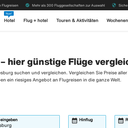
check_circle
security
 Flugreisen
Mehr als 300 Fluggesellschaften zur Auswahl
Siche
Nue!
Hotel
Flug + hotel
Touren & Aktivitäten
Wochenen
 hier günstige Flüge vergle
burg suchen und vergleichen. Vergleichen Sie Preise aller 
ben ein riesiges Angebot an Flugreisen in die ganze Welt.
calendar_month
calendar_month
 eingeben
Hinflug
R