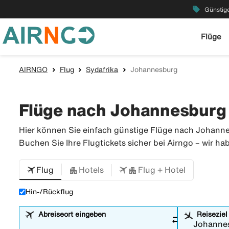
local_offer
Günstige
Flüge
AIRNGO
Flug
Sydafrika
Johannesburg
Flüge nach Johannesburg –
Hier können Sie einfach günstige Flüge nach Johannes
Buchen Sie Ihre Flugtickets sicher bei Airngo – wir ha
Flug
Hotels
Flug + Hotel
Hin-/Rückflug
Abreiseort eingeben
Reiseziel
sync_alt