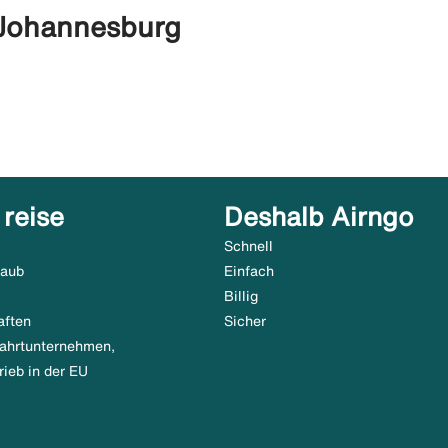
- Johannesburg
 reise
Deshalb Airngo
Schnell
laub
Einfach
Billig
aften
Sicher
tfahrtunternehmen,
rieb in der EU