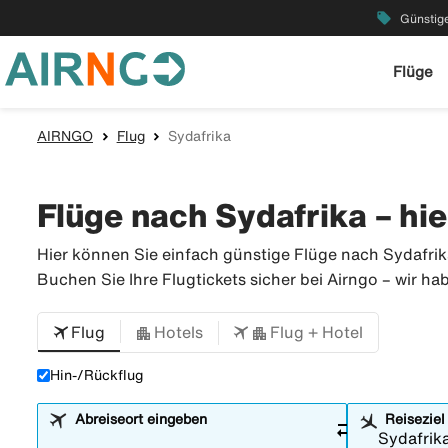
local_offer
Günstige
Flüge
AIRNGO
Flug
Sydafrika
Flüge nach Sydafrika – hie
Hier können Sie einfach günstige Flüge nach Sydafrika
Buchen Sie Ihre Flugtickets sicher bei Airngo – wir ha
Flug
Hotels
Flug + Hotel
Hin-/Rückflug
Abreiseort eingeben
Reiseziel
sync_alt