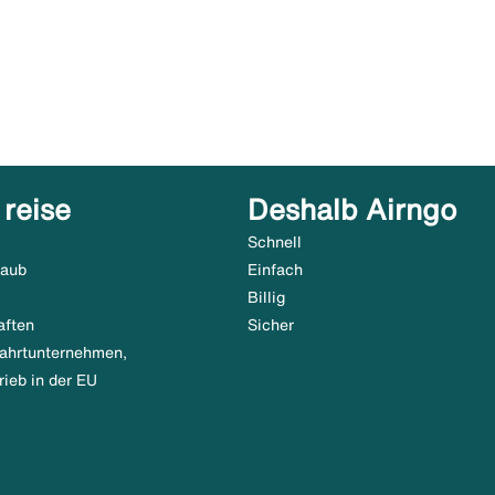
 reise
Deshalb Airngo
Schnell
laub
Einfach
Billig
aften
Sicher
tfahrtunternehmen,
rieb in der EU