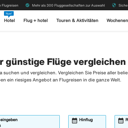
check_circle
security
 Flugreisen
Mehr als 300 Fluggesellschaften zur Auswahl
Siche
Nue!
Hotel
Flug + hotel
Touren & Aktivitäten
Wochenen
r günstige Flüge vergleichen
 suchen und vergleichen. Vergleichen Sie Preise aller beli
ben ein riesiges Angebot an Flugreisen in die ganze Welt.
calendar_month
calendar_month
 eingeben
Hinflug
R