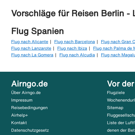
Vorschläge für Reisen Berlin -
Flug Spanien
Flug nach Alicante
Flug nach Barcelona
Flug nach Gran C
Flug nach Lanzarote
Flug nach Ibiza
Flug nach Palma de 
Flug nach La Gomera
Flug nach Alcudia
Flug nach Magal
Airngo.de
Vor der
Über Airngo.de
Flugziele
Impressum
Wochenendur
Reisebedingungen
Sitemap
Airhelp+
Fluggesellsch
Kontakt
Liste der Luf
Datenschutzgesetz
denen der Bet