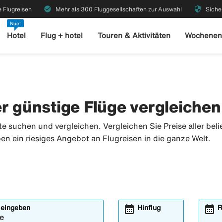
check_circle
security
 Flugreisen
Mehr als 300 Fluggesellschaften zur Auswahl
Siche
Nue!
Hotel
Flug + hotel
Touren & Aktivitäten
Wochenen
er günstige Flüge vergleichen
 suchen und vergleichen. Vergleichen Sie Preise aller beli
ben ein riesiges Angebot an Flugreisen in die ganze Welt.
calendar_month
calendar_month
 eingeben
Hinflug
R