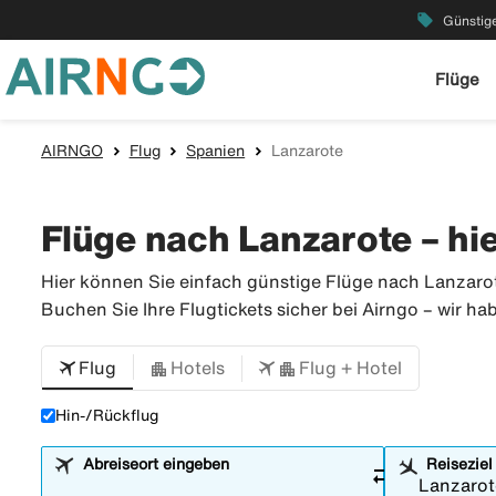
local_offer
Günstige
Flüge
AIRNGO
Flug
Spanien
Lanzarote
Flüge nach Lanzarote – hi
Hier können Sie einfach günstige Flüge nach Lanzarote
Buchen Sie Ihre Flugtickets sicher bei Airngo – wir ha
Flug
Hotels
Flug + Hotel
Hin-/Rückflug
Abreiseort eingeben
Reiseziel
sync_alt