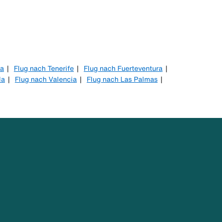
ca
Flug nach Tenerife
Flug nach Fuerteventura
la
Flug nach Valencia
Flug nach Las Palmas