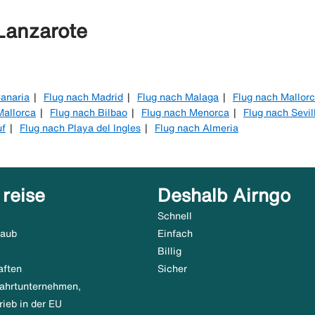
 Lanzarote
anaria
Flug nach Madrid
Flug nach Malaga
Flug nach Mallor
Mallorca
Flug nach Bilbao
Flug nach Menorca
Flug nach Sevil
uf
Flug nach Playa del Ingles
Flug nach Almeria
 reise
Deshalb Airngo
Schnell
laub
Einfach
Billig
aften
Sicher
tfahrtunternehmen,
rieb in der EU