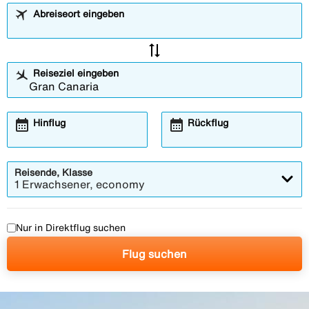
Abreiseort eingeben
sync_alt
Reiseziel eingeben
calendar_month
calendar_month
Hinflug
Rückflug
Reisende, Klasse
1 Erwachsener, economy
Nur in Direktflug suchen
Flug suchen