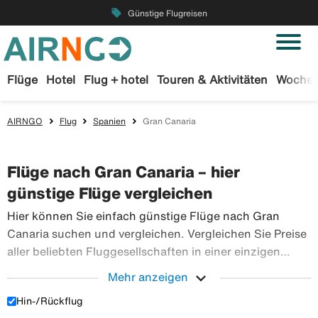
local_offer
Günstige Flugreisen
Flüge
Hotel
Flug + hotel
Touren & Aktivitäten
Wochen
AIRNGO
Flug
Spanien
Gran Canaria
Flüge nach Gran Canaria – hier
günstige Flüge vergleichen
Hier können Sie einfach günstige Flüge nach Gran
Canaria suchen und vergleichen. Vergleichen Sie Preise
aller beliebten Fluggesellschaften in einer einzigen
Suche. Buchen Sie Ihre Flugtickets sicher bei Airngo –
expand_more
Mehr anzeigen
wir haben ein riesiges Angebot an Flugreisen in die
Hin-/Rückflug
Hier können Sie einfach günstige Flüge nach G
ganze Welt.