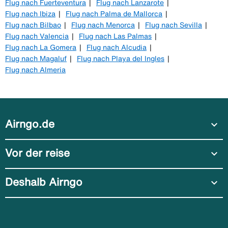
Flug nach Fuerteventura
Flug nach Lanzarote
Flug nach Ibiza
Flug nach Palma de Mallorca
Flug nach Bilbao
Flug nach Menorca
Flug nach Sevilla
Flug nach Valencia
Flug nach Las Palmas
Flug nach La Gomera
Flug nach Alcudia
Flug nach Magaluf
Flug nach Playa del Ingles
Flug nach Almeria
Airngo.de
expand_more
Vor der reise
expand_more
Deshalb Airngo
expand_more