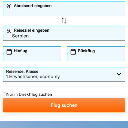
Abreiseort eingeben
sync_alt
Reiseziel eingeben
calendar_month
calendar_month
Hinflug
Rückflug
Reisende, Klasse
1 Erwachsener, economy
Nur in Direktflug suchen
Flug suchen