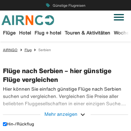
local_offer
Günstige Flugreisen
Flüge
Hotel
Flug + hotel
Touren & Aktivitäten
Wochen
AIRNGO
Flug
Serbien
Flüge nach Serbien – hier günstige
Flüge vergleichen
Hier können Sie einfach günstige Flüge nach Serbien
suchen und vergleichen. Vergleichen Sie Preise aller
beliebten Fluggesellschaften in einer einzigen Suche.
Buchen Sie Ihre Flugtickets sicher bei Airngo – wir
expand_more
Mehr anzeigen
haben ein riesiges Angebot an Flugreisen in die ganze
Hin-/Rückflug
Hier können Sie einfach günstige Flüge nach Serbien 
Welt.