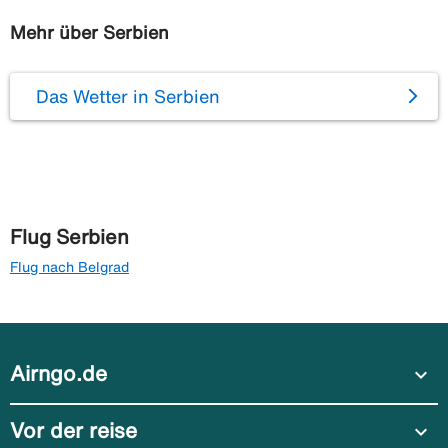
Mehr über Serbien
Das Wetter in Serbien
Flug Serbien
Flug nach Belgrad
Airngo.de
expand_more
Vor der reise
expand_more