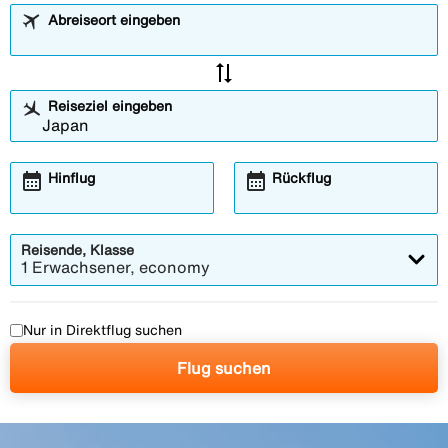
Abreiseort eingeben
sync_alt
Reiseziel eingeben
calendar_month
calendar_month
Hinflug
Rückflug
Reisende, Klasse
1 Erwachsener, economy
Nur in Direktflug suchen
Flug suchen