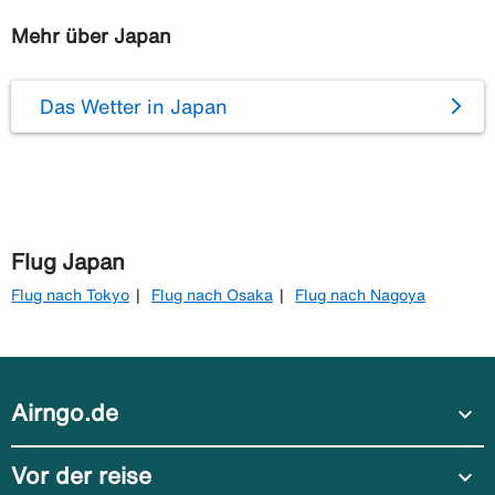
Mehr über Japan
Das Wetter in Japan
Flug Japan
Flug nach Tokyo
Flug nach Osaka
Flug nach Nagoya
Airngo.de
expand_more
Vor der reise
expand_more