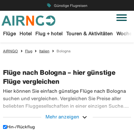
local_offer
Günstige Flugreisen
Flüge
Hotel
Flug + hotel
Touren & Aktivitäten
Wochen
AIRNGO
Flug
Italien
Bologna
Flüge nach Bologna – hier günstige
Flüge vergleichen
Hier können Sie einfach günstige Flüge nach Bologna
suchen und vergleichen. Vergleichen Sie Preise aller
beliebten Fluggesellschaften in einer einzigen Suche.
Buchen Sie Ihre Flugtickets sicher bei Airngo – wir
expand_more
Mehr anzeigen
haben ein riesiges Angebot an Flugreisen in die ganze
Hin-/Rückflug
Hier können Sie einfach günstige Flüge nach Bologna 
Welt.