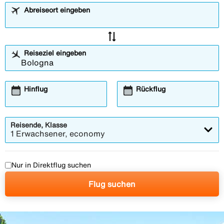
Abreiseort eingeben
sync_alt
Reiseziel eingeben
calendar_month
calendar_month
Hinflug
Rückflug
Reisende, Klasse
1 Erwachsener, economy
Nur in Direktflug suchen
Flug suchen