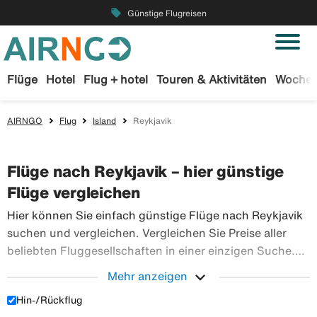
local_offer
Günstige Flugreisen
Flüge
Hotel
Flug + hotel
Touren & Aktivitäten
Wochen
AIRNGO
Flug
Island
Reykjavik
Flüge nach Reykjavik – hier günstige
Flüge vergleichen
Hier können Sie einfach günstige Flüge nach Reykjavik
suchen und vergleichen. Vergleichen Sie Preise aller
beliebten Fluggesellschaften in einer einzigen Suche.
Buchen Sie Ihre Flugtickets sicher bei Airngo – wir
expand_more
Mehr anzeigen
haben ein riesiges Angebot an Flugreisen in die ganze
Hin-/Rückflug
Hier können Sie einfach günstige Flüge nach Reykjavi
Welt.