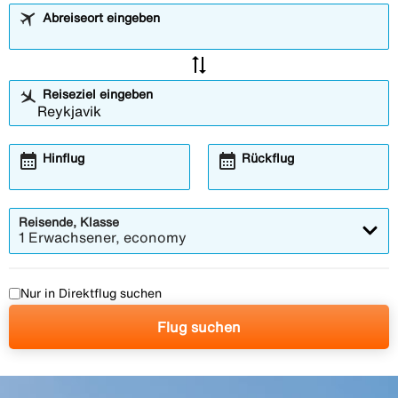
Abreiseort eingeben
sync_alt
Reiseziel eingeben
calendar_month
calendar_month
Hinflug
Rückflug
Reisende, Klasse
1 Erwachsener, economy
Nur in Direktflug suchen
Flug suchen