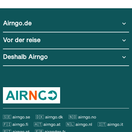
Airngo.de
expand_more
Vor der reise
expand_more
Deshalb Airngo
expand_more
🇸🇪 airngo.se
🇩🇰 airngo.dk
🇳🇴 airngo.no
🇫🇮 airngo.fi
🇦🇹 airngo.at
🇳🇱 airngo.nl
🇮🇹 airngo.it
🇵🇹 airngo.pt
🇫🇷 airandgo.fr