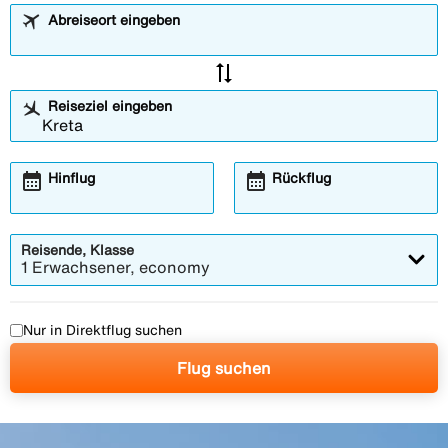
Abreiseort eingeben
sync_alt
Reiseziel eingeben
calendar_month
calendar_month
Hinflug
Rückflug
Reisende, Klasse
1 Erwachsener, economy
Nur in Direktflug suchen
Flug suchen