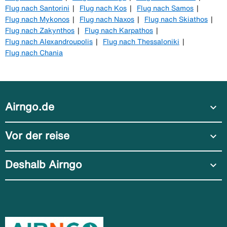
Flug nach Santorini
Flug nach Kos
Flug nach Samos
Flug nach Mykonos
Flug nach Naxos
Flug nach Skiathos
Flug nach Zakynthos
Flug nach Karpathos
Flug nach Alexandroupolis
Flug nach Thessaloniki
Flug nach Chania
Airngo.de
expand_more
Vor der reise
expand_more
Deshalb Airngo
expand_more