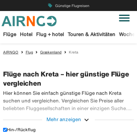
local_offer
Günstige Flugreisen
Flüge
Hotel
Flug + hotel
Touren & Aktivitäten
Wochen
AIRNGO
Flug
Grækenland
Kreta
Flüge nach Kreta – hier günstige Flüge
vergleichen
Hier können Sie einfach günstige Flüge nach Kreta
suchen und vergleichen. Vergleichen Sie Preise aller
beliebten Fluggesellschaften in einer einzigen Suche.
Buchen Sie Ihre Flugtickets sicher bei Airngo – wir
expand_more
Mehr anzeigen
haben ein riesiges Angebot an Flugreisen in die ganze
Hin-/Rückflug
Hier können Sie einfach günstige Flüge nach Kreta su
Welt.