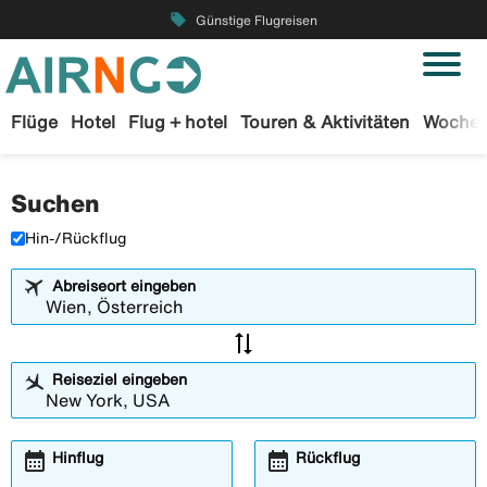
local_offer
Günstige Flugreisen
Flüge
Hotel
Flug + hotel
Touren & Aktivitäten
Wochen
Suchen
Hin-/Rückflug
Abreiseort eingeben
sync_alt
Reiseziel eingeben
calendar_month
calendar_month
Öffnet
Öffnet
Hinflug
Rückflug
das
das
Kalender-
Kalender-