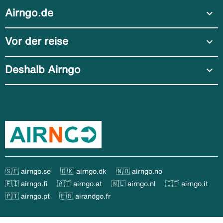
Airngo.de
expand_more
Vor der reise
expand_more
Deshalb Airngo
expand_more
🇸🇪 airngo.se
🇩🇰 airngo.dk
🇳🇴 airngo.no
🇫🇮 airngo.fi
🇦🇹 airngo.at
🇳🇱 airngo.nl
🇮🇹 airngo.it
🇵🇹 airngo.pt
🇫🇷 airandgo.fr