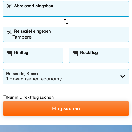
Abreiseort eingeben
sync_alt
Reiseziel eingeben
calendar_month
calendar_month
Hinflug
Rückflug
Reisende, Klasse
1 Erwachsener, economy
Nur in Direktflug suchen
Flug suchen