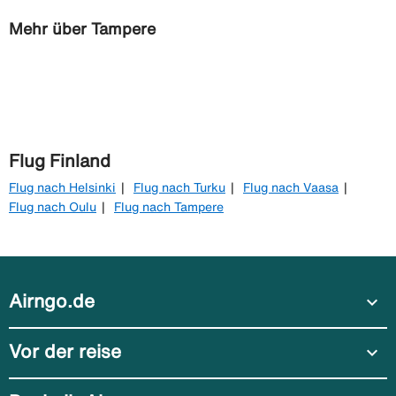
Mehr über Tampere
Flug Finland
Flug nach Helsinki
Flug nach Turku
Flug nach Vaasa
Flug nach Oulu
Flug nach Tampere
Airngo.de
expand_more
Vor der reise
expand_more