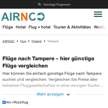
local_offer
Günstige Flugreisen
Flüge
Hotel
Flug + hotel
Touren & Aktivitäten
Wochen
AIRNGO
Flug
Finland
Tampere
Flüge nach Tampere – hier günstige
Flüge vergleichen
Hier können Sie einfach günstige Flüge nach Tampere
suchen und vergleichen. Vergleichen Sie Preise aller
beliebten Fluggesellschaften in einer einzigen Suche.
Buchen Sie Ihre Flugtickets sicher bei Airngo – wir
expand_more
Mehr anzeigen
haben ein riesiges Angebot an Flugreisen in die ganze
Hin-/Rückflug
Hier können Sie einfach günstige Flüge nach Tampere 
Welt.