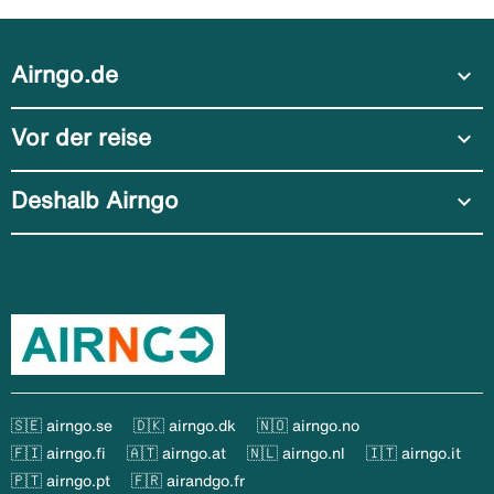
Airngo.de
expand_more
Vor der reise
expand_more
Deshalb Airngo
expand_more
🇸🇪 airngo.se
🇩🇰 airngo.dk
🇳🇴 airngo.no
🇫🇮 airngo.fi
🇦🇹 airngo.at
🇳🇱 airngo.nl
🇮🇹 airngo.it
🇵🇹 airngo.pt
🇫🇷 airandgo.fr