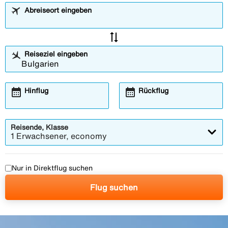
Abreiseort eingeben
sync_alt
Reiseziel eingeben
calendar_month
calendar_month
Hinflug
Rückflug
Reisende, Klasse
1 Erwachsener, economy
Nur in Direktflug suchen
Flug suchen