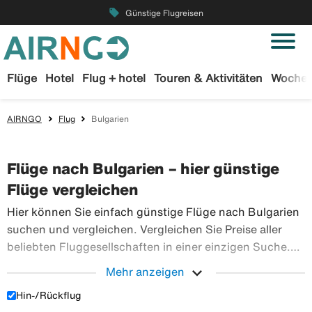
local_offer
Günstige Flugreisen
Flüge
Hotel
Flug + hotel
Touren & Aktivitäten
Wochen
AIRNGO
Flug
Bulgarien
Flüge nach Bulgarien – hier günstige
Flüge vergleichen
Hier können Sie einfach günstige Flüge nach Bulgarien
suchen und vergleichen. Vergleichen Sie Preise aller
beliebten Fluggesellschaften in einer einzigen Suche.
Buchen Sie Ihre Flugtickets sicher bei Airngo – wir
expand_more
Mehr anzeigen
haben ein riesiges Angebot an Flugreisen in die ganze
Hin-/Rückflug
Hier können Sie einfach günstige Flüge nach Bulgarie
Welt.