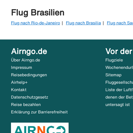
Flug Brasilien
Flug nach Rio-de-Janeiro
Flug nach Brasilia
Flug nach Sa
Airngo.de
Vor der
Über Airngo.de
Flugziele
Impressum
Wochenendur
Reisebedingungen
Sitemap
Airhelp+
Fluggesellsch
Kontakt
Liste der Luf
Datenschutzgesetz
denen der Bet
Reise bezahlen
untersagt ist
Erklärung zur Barrierefreiheit