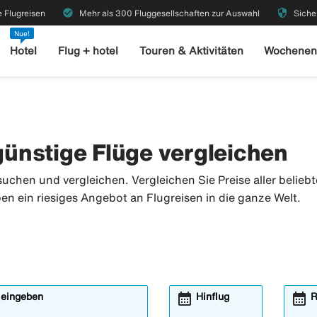
check_circle
security
 Flugreisen
Mehr als 300 Fluggesellschaften zur Auswahl
Siche
Nue!
Hotel
Flug + hotel
Touren & Aktivitäten
Wochenen
 günstige Flüge vergleichen
suchen und vergleichen. Vergleichen Sie Preise aller belieb
ben ein riesiges Angebot an Flugreisen in die ganze Welt.
calendar_month
calendar_month
 eingeben
Hinflug
R