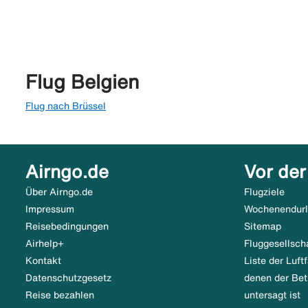
Flug Belgien
Flug nach Brüssel
Airngo.de
Vor der
Über Airngo.de
Flugziele
Impressum
Wochenendur
Reisebedingungen
Sitemap
Airhelp+
Fluggesellsch
Kontakt
Liste der Luf
Datenschutzgesetz
denen der Bet
Reise bezahlen
untersagt ist