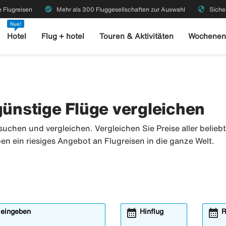
check_circle
security
 Flugreisen
Mehr als 300 Fluggesellschaften zur Auswahl
Siche
Nue!
Hotel
Flug + hotel
Touren & Aktivitäten
Wochenen
günstige Flüge vergleichen
uchen und vergleichen. Vergleichen Sie Preise aller belieb
ben ein riesiges Angebot an Flugreisen in die ganze Welt.
calendar_month
calendar_month
 eingeben
Hinflug
R