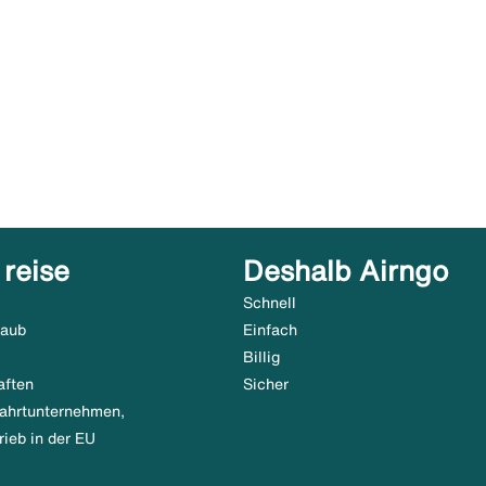
 reise
Deshalb Airngo
Schnell
laub
Einfach
Billig
aften
Sicher
tfahrtunternehmen,
rieb in der EU