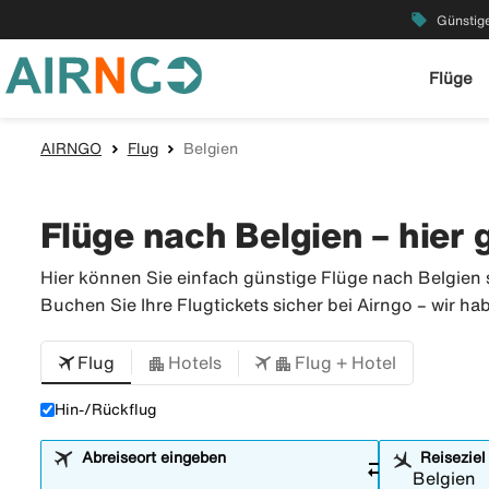
local_offer
Günstige
Flüge
AIRNGO
Flug
Belgien
Flüge nach Belgien – hier 
Hier können Sie einfach günstige Flüge nach Belgien s
Buchen Sie Ihre Flugtickets sicher bei Airngo – wir ha
Flug
Hotels
Flug + Hotel
Hin-/Rückflug
Abreiseort eingeben
Reiseziel
sync_alt