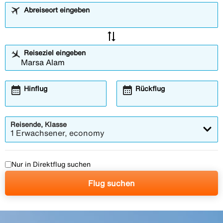
Abreiseort eingeben
sync_alt
Reiseziel eingeben
calendar_month
calendar_month
Hinflug
Rückflug
Reisende, Klasse
1 Erwachsener, economy
Nur in Direktflug suchen
Flug suchen