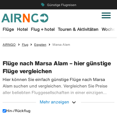
local_offer
Günstige Flugreisen
Flüge
Hotel
Flug + hotel
Touren & Aktivitäten
Wochen
AIRNGO
Flug
Egypten
Marsa Alam
Flüge nach Marsa Alam – hier günstige
Flüge vergleichen
Hier können Sie einfach günstige Flüge nach Marsa
Alam suchen und vergleichen. Vergleichen Sie Preise
aller beliebten Fluggesellschaften in einer einzigen
Suche. Buchen Sie Ihre Flugtickets sicher bei Airngo –
expand_more
Mehr anzeigen
wir haben ein riesiges Angebot an Flugreisen in die
Hin-/Rückflug
Hier können Sie einfach günstige Flüge nach M
ganze Welt.