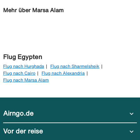
Mehr über Marsa Alam
Flug Egypten
Flug nach Hurghada
Flug nach Sharmelsheik
Flug nach Cairo
Flug nach Alexandria
Flug nach Marsa Alam
Airngo.de
expand_more
Vor der reise
expand_more