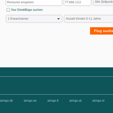
Nur Direktflüge suchen
Flug such
airngo.dk
airngo.se
airngo.fi
airngo.at
airngo.nl